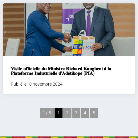
𝐕𝐢𝐬𝐢𝐭𝐞 𝐨𝐟𝐟𝐢𝐜𝐢𝐞𝐥𝐥𝐞 𝐝𝐮 𝐌𝐢𝐧𝐢𝐬𝐭𝐫𝐞 𝐑𝐢𝐜𝐡𝐚𝐫𝐝 𝐊𝐚𝐧𝐠𝐛𝐞𝐧𝐢 𝐚̀ 𝐥𝐚
𝐏𝐥𝐚𝐭𝐞𝐟𝐨𝐫𝐦𝐞 𝐈𝐧𝐝𝐮𝐬𝐭𝐫𝐢𝐞𝐥𝐥𝐞 𝐝’𝐀𝐝𝐞́𝐭𝐢𝐤𝐨𝐩𝐞́ (𝐏𝐈𝐀)
Publié le : 8 novembre 2024
1 / 5
1
2
3
4
5