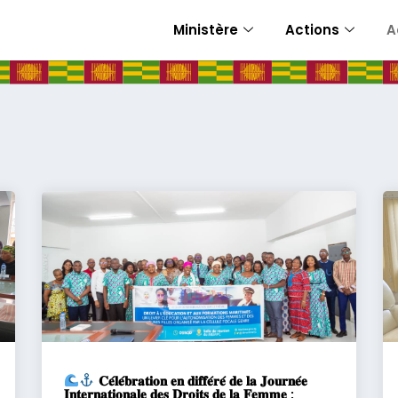
Ministère
Actions
A
𝐂𝐞́𝐥𝐞́𝐛𝐫𝐚𝐭𝐢𝐨𝐧 𝐞𝐧 𝐝𝐢𝐟𝐟𝐞́𝐫𝐞́ 𝐝𝐞 𝐥𝐚 𝐉𝐨𝐮𝐫𝐧𝐞́𝐞
𝐈𝐧𝐭𝐞𝐫𝐧𝐚𝐭𝐢𝐨𝐧𝐚𝐥𝐞 𝐝𝐞𝐬 𝐃𝐫𝐨𝐢𝐭𝐬 𝐝𝐞 𝐥𝐚 𝐅𝐞𝐦𝐦𝐞 :