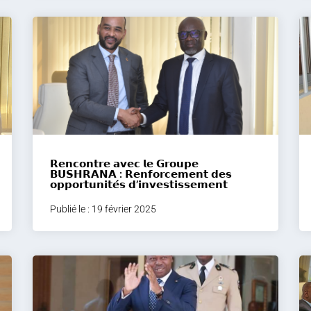
𝗥𝗲𝗻𝗰𝗼𝗻𝘁𝗿𝗲 𝗮𝘃𝗲𝗰 𝗹𝗲 𝗚𝗿𝗼𝘂𝗽𝗲
𝗕𝗨𝗦𝗛𝗥𝗔𝗡𝗔 : 𝗥𝗲𝗻𝗳𝗼𝗿𝗰𝗲𝗺𝗲𝗻𝘁 𝗱𝗲𝘀
𝗼𝗽𝗽𝗼𝗿𝘁𝘂𝗻𝗶𝘁𝗲́𝘀 𝗱’𝗶𝗻𝘃𝗲𝘀𝘁𝗶𝘀𝘀𝗲𝗺𝗲𝗻𝘁
Publié le : 19 février 2025