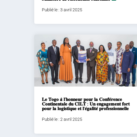
Publié le : 3 avril 2025
𝐋𝐞 𝐓𝐨𝐠𝐨 𝐚̀ 𝐥’𝐡𝐨𝐧𝐧𝐞𝐮𝐫 𝐩𝐨𝐮𝐫 𝐥𝐚 𝐂𝐨𝐧𝐟𝐞́𝐫𝐞𝐧𝐜𝐞
𝐂𝐨𝐧𝐭𝐢𝐧𝐞𝐧𝐭𝐚𝐥𝐞 𝐝𝐮 𝐂𝐈𝐋𝐓 : 𝐔𝐧 𝐞𝐧𝐠𝐚𝐠𝐞𝐦𝐞𝐧𝐭 𝐟𝐨𝐫𝐭
𝐩𝐨𝐮𝐫 𝐥𝐚 𝐥𝐨𝐠𝐢𝐬𝐭𝐢𝐪𝐮𝐞 𝐞𝐭 𝐥’𝐞́𝐠𝐚𝐥𝐢𝐭𝐞́ 𝐩𝐫𝐨𝐟𝐞𝐬𝐬𝐢𝐨𝐧𝐧𝐞𝐥𝐥𝐞
Publié le : 2 avril 2025