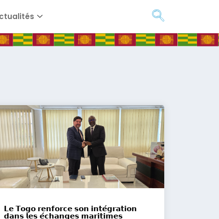
ctualités
𝗟𝗲 𝗧𝗼𝗴𝗼 𝗿𝗲𝗻𝗳𝗼𝗿𝗰𝗲 𝘀𝗼𝗻 𝗶𝗻𝘁𝗲́𝗴𝗿𝗮𝘁𝗶𝗼𝗻
𝗱𝗮𝗻𝘀 𝗹𝗲𝘀 𝗲́𝗰𝗵𝗮𝗻𝗴𝗲𝘀 𝗺𝗮𝗿𝗶𝘁𝗶𝗺𝗲𝘀