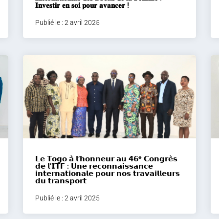
𝐈𝐧𝐯𝐞𝐬𝐭𝐢𝐫 𝐞𝐧 𝐬𝐨𝐢 𝐩𝐨𝐮𝐫 𝐚𝐯𝐚𝐧𝐜𝐞𝐫 !
Publié le : 2 avril 2025
𝗟𝗲 𝗧𝗼𝗴𝗼 𝗮̀ 𝗹’𝗵𝗼𝗻𝗻𝗲𝘂𝗿 𝗮𝘂 𝟰𝟲ᵉ 𝗖𝗼𝗻𝗴𝗿𝗲̀𝘀
𝗱𝗲 𝗹’𝗜𝗧𝗙 : 𝗨𝗻𝗲 𝗿𝗲𝗰𝗼𝗻𝗻𝗮𝗶𝘀𝘀𝗮𝗻𝗰𝗲
𝗶𝗻𝘁𝗲𝗿𝗻𝗮𝘁𝗶𝗼𝗻𝗮𝗹𝗲 𝗽𝗼𝘂𝗿 𝗻𝗼𝘀 𝘁𝗿𝗮𝘃𝗮𝗶𝗹𝗹𝗲𝘂𝗿𝘀
𝗱𝘂 𝘁𝗿𝗮𝗻𝘀𝗽𝗼𝗿𝘁
Publié le : 2 avril 2025