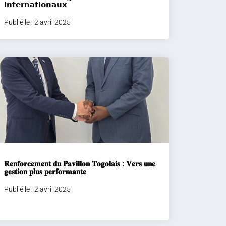
𝗶𝗻𝘁𝗲𝗿𝗻𝗮𝘁𝗶𝗼𝗻𝗮𝘂𝘅
Publié le : 2 avril 2025
𝐑𝐞𝐧𝐟𝐨𝐫𝐜𝐞𝐦𝐞𝐧𝐭 𝐝𝐮 𝐏𝐚𝐯𝐢𝐥𝐥𝐨𝐧 𝐓𝐨𝐠𝐨𝐥𝐚𝐢𝐬 : 𝐕𝐞𝐫𝐬 𝐮𝐧𝐞
𝐠𝐞𝐬𝐭𝐢𝐨𝐧 𝐩𝐥𝐮𝐬 𝐩𝐞𝐫𝐟𝐨𝐫𝐦𝐚𝐧𝐭𝐞
Publié le : 2 avril 2025