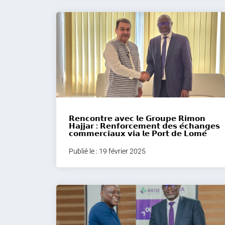
𝗥𝗲𝗻𝗰𝗼𝗻𝘁𝗿𝗲 𝗮𝘃𝗲𝗰 𝗹𝗲 𝗚𝗿𝗼𝘂𝗽𝗲 𝗥𝗶𝗺𝗼𝗻
𝗛𝗮𝗷𝗷𝗮𝗿 : 𝗥𝗲𝗻𝗳𝗼𝗿𝗰𝗲𝗺𝗲𝗻𝘁 𝗱𝗲𝘀 𝗲́𝗰𝗵𝗮𝗻𝗴𝗲𝘀
𝗰𝗼𝗺𝗺𝗲𝗿𝗰𝗶𝗮𝘂𝘅 𝘃𝗶𝗮 𝗹𝗲 𝗣𝗼𝗿𝘁 𝗱𝗲 𝗟𝗼𝗺𝗲́
Publié le : 19 février 2025