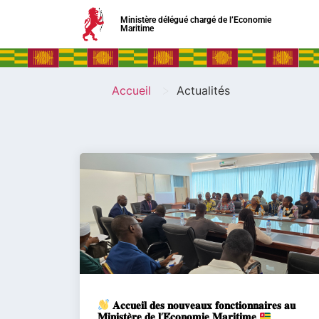
Ministère délégué chargé de l’Economie
Maritime
>
Accueil
Actualités
𝐀𝐜𝐜𝐮𝐞𝐢𝐥 𝐝𝐞𝐬 𝐧𝐨𝐮𝐯𝐞𝐚𝐮𝐱 𝐟𝐨𝐧𝐜𝐭𝐢𝐨𝐧𝐧𝐚𝐢𝐫𝐞𝐬 𝐚𝐮
𝐌𝐢𝐧𝐢𝐬𝐭𝐞̀𝐫𝐞 𝐝𝐞 𝐥’𝐄́𝐜𝐨𝐧𝐨𝐦𝐢𝐞 𝐌𝐚𝐫𝐢𝐭𝐢𝐦𝐞