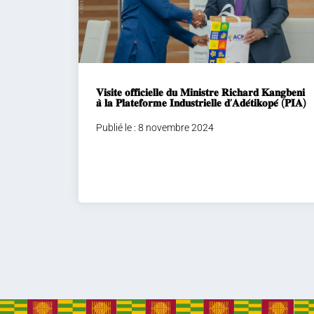
𝐕𝐢𝐬𝐢𝐭𝐞 𝐨𝐟𝐟𝐢𝐜𝐢𝐞𝐥𝐥𝐞 𝐝𝐮 𝐌𝐢𝐧𝐢𝐬𝐭𝐫𝐞 𝐑𝐢𝐜𝐡𝐚𝐫𝐝 𝐊𝐚𝐧𝐠𝐛𝐞𝐧𝐢
𝐚̀ 𝐥𝐚 𝐏𝐥𝐚𝐭𝐞𝐟𝐨𝐫𝐦𝐞 𝐈𝐧𝐝𝐮𝐬𝐭𝐫𝐢𝐞𝐥𝐥𝐞 𝐝’𝐀𝐝𝐞́𝐭𝐢𝐤𝐨𝐩𝐞́ (𝐏𝐈𝐀)
Publié le : 8 novembre 2024