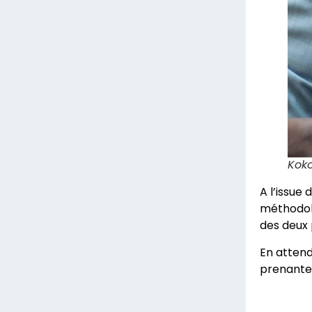
Koko
A l’issue
méthodolo
des deux 
En attend
prenantes