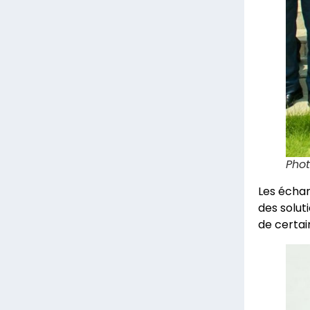
Phot
Les échan
des solut
de certain